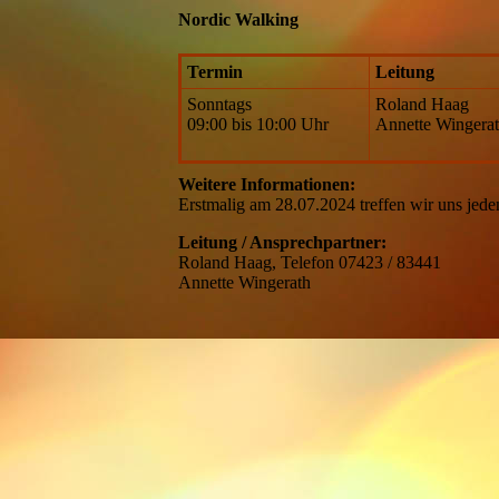
Nordic Walking
Termin
Leitung
Sonntags
Roland Haag
09:00 bis 10:00 Uhr
Annette Wingera
Weitere Informationen:
Erstmalig am 28.07.2024 treffen wir uns jed
Leitung / Ansprechpartner:
Roland Haag, Telefon 07423 / 83441
Annette Wingerath