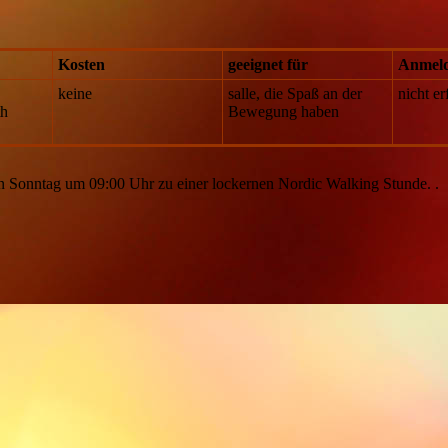
Kosten
geeignet für
Anmel
keine
salle, die Spaß an der
nicht er
th
Bewegung haben
en Sonntag um 09:00 Uhr zu einer lockernen Nordic Walking Stunde. .