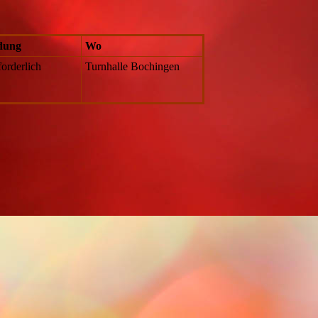
dung
Wo
forderlich
Turnhalle Bochingen